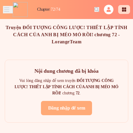
Chapter
72/74
Truyện ĐỐI TƯỢNG CÔNG LƯỢC! THIẾT LẬP TÍNH
CÁCH CỦA ANH BỊ MÉO MÓ RỒI! chương 72 -
LorangeTeam
Nội dung chương đã bị khóa
Vui lòng đăng nhập để xem truyện
ĐỐI TƯỢNG CÔNG
LƯỢC! THIẾT LẬP TÍNH CÁCH CỦA ANH BỊ MÉO MÓ
RỒI!
chương
72
.
Đăng nhập để xem