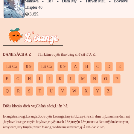
Manhwa
18+
Đam Mỹ
Truyện Màu
Boylove
Chapter 48
3.6K
DANH SÁCH A-Z
Tìm kiếm truyện theo bảng chữ cái từ A-Z.
Tất Cả
0-9
Tất Cả
0-9
A
B
C
D
E
F
G
H
I
J
K
L
M
N
O
P
Q
R
S
T
U
V
W
X
Y
Z
Điều khoản dịch vụ
Chính sách
Liên hệ
;
;
;
lorangeteam.org
,
Lorange
,
đọc truyện Lorange
,
truyện bl
,
truyện tranh đam mỹ
,
manhwa đam mỹ
,
boylove lorange
,
truyện boylove
,
truyện tranh 18+
,
truyện 18+
,
manhua đam mỹ
,
dualeotruyen
,
navyteam
,
lazy truyện
,
truyen3hsang
,
roadsteam
,
sanyteam
,
quả anh đào cuteo
,