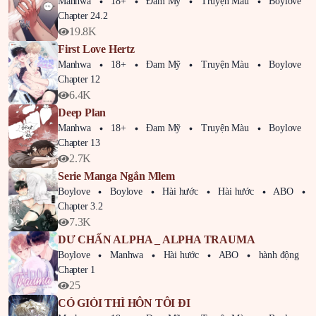
Manhwa
18+
Đam Mỹ
Truyện Màu
Boylove
Chapter 24.2
19.8K
First Love Hertz
Manhwa
18+
Đam Mỹ
Truyện Màu
Boylove
Chapter 12
6.4K
Deep Plan
Manhwa
18+
Đam Mỹ
Truyện Màu
Boylove
Chapter 13
2.7K
Serie Manga Ngắn Mlem
Boylove
Boylove
Hài hước
Hài hước
ABO
Chapter 3.2
7.3K
DƯ CHẤN ALPHA _ ALPHA TRAUMA
Boylove
Manhwa
Hài hước
ABO
hành động
Chapter 1
25
CÓ GIỎI THÌ HÔN TÔI ĐI