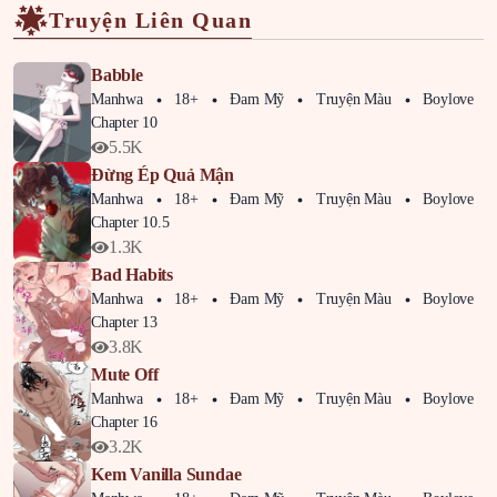
Truyện Liên Quan
Babble
Manhwa
18+
Đam Mỹ
Truyện Màu
Boylove
Chapter 10
5.5K
Đừng Ép Quả Mận
Manhwa
18+
Đam Mỹ
Truyện Màu
Boylove
Chapter 10.5
1.3K
Bad Habits
Manhwa
18+
Đam Mỹ
Truyện Màu
Boylove
Chapter 13
3.8K
Mute Off
Manhwa
18+
Đam Mỹ
Truyện Màu
Boylove
Chapter 16
3.2K
Kem Vanilla Sundae