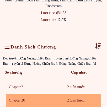
hước
,
drama
,
Kịch Tính
,
Lãng Mạn
,
Tình Cảm
,
Dưa Leo Truyện
,
Roadsteam
Lượt theo dõi:
23
Lượt xem:
12.9K
Danh Sách Chương
Đọc truyện Đừng Nuông Chiều Brat!, truyện tranh Đừng Nuông Chiều
Brat!, truyện bl Đừng Nuông Chiều Brat!, Đừng Nuông Chiều Brat! bl
Số chương
Cập nhật
Chapter 21
2 tuần trước
Chapter 20
2 tuần trước