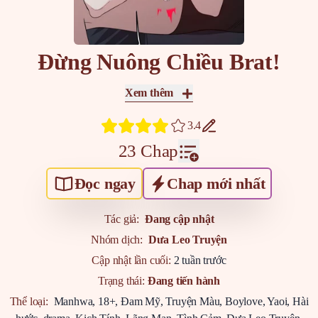
Đừng Nuông Chiều Brat!
Xem thêm
3.4
23 Chap
Đọc ngay
Chap mới nhất
Tác giả:
Đang cập nhật
Nhóm dịch:
Dưa Leo Truyện
Cập nhật lần cuối:
2 tuần trước
Trạng thái:
Đang tiến hành
Thể loại:
Manhwa
,
18+
,
Đam Mỹ
,
Truyện Màu
,
Boylove
,
Yaoi
,
Hài