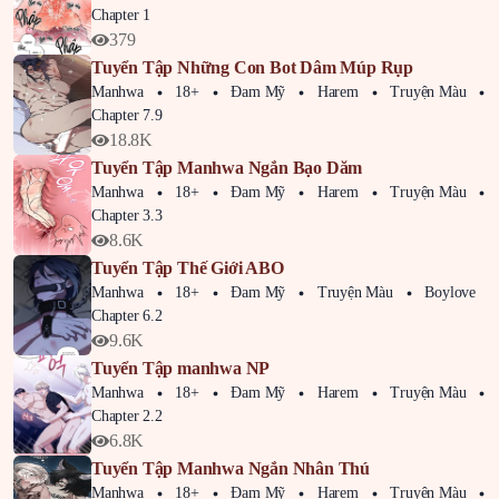
Chapter 1
379
Tuyển Tập Những Con Bot Dâm Múp Rụp
Manhwa
18+
Đam Mỹ
Harem
Truyện Màu
Chapter 7.9
18.8K
Tuyển Tập Manhwa Ngắn Bạo Dăm
Manhwa
18+
Đam Mỹ
Harem
Truyện Màu
Chapter 3.3
8.6K
Tuyển Tập Thế Giới ABO
Manhwa
18+
Đam Mỹ
Truyện Màu
Boylove
Chapter 6.2
9.6K
Tuyển Tập manhwa NP
Manhwa
18+
Đam Mỹ
Harem
Truyện Màu
Chapter 2.2
6.8K
Tuyển Tập Manhwa Ngắn Nhân Thú
Manhwa
18+
Đam Mỹ
Harem
Truyện Màu