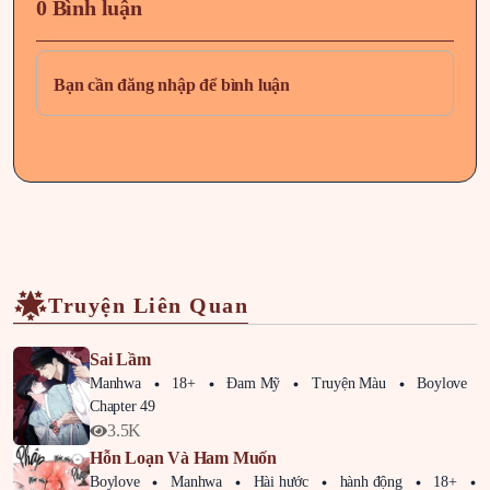
0 Bình luận
Chapter 4
2 tháng trước
Bạn cần đăng nhập để bình luận
Chapter 3
2 tháng trước
Chapter 2
2 tháng trước
Chapter 1
2 tháng trước
Chapter 0
2 tháng trước
Truyện Liên Quan
Sai Lầm
Manhwa
18+
Đam Mỹ
Truyện Màu
Boylove
Chapter 49
3.5K
Hỗn Loạn Và Ham Muốn
Boylove
Manhwa
Hài hước
hành động
18+