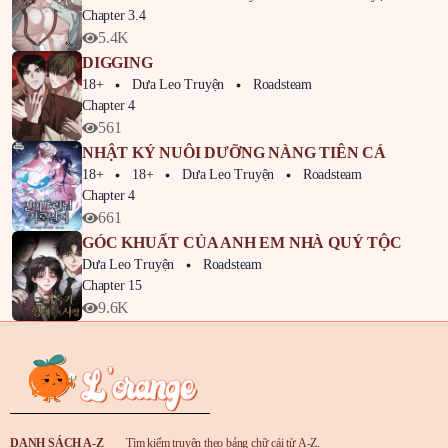
Chapter 3.4
5.4K
DIGGING
18+
Dưa Leo Truyện
Roadsteam
Chapter 4
561
NHẬT KÝ NUÔI DƯỠNG NÀNG TIÊN CÁ
18+
18+
Dưa Leo Truyện
Roadsteam
Chapter 4
661
GÓC KHUẤT CỦA ANH EM NHÀ QUÝ TỘC
Dưa Leo Truyện
Roadsteam
Chapter 15
9.6K
DANH SÁCH A-Z
Tìm kiếm truyện theo bảng chữ cái từ A-Z.