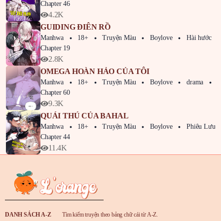
Chapter 46
4.2K
GUIDING ĐIÊN RỒ
Manhwa
18+
Truyện Màu
Boylove
Hài hước
Chapter 19
2.8K
OMEGA HOÀN HẢO CỦA TÔI
Manhwa
18+
Truyện Màu
Boylove
drama
Kị
Chapter 60
9.3K
QUÁI THÚ CỦA BAHAL
Manhwa
18+
Truyện Màu
Boylove
Phiêu Lưu
Chapter 44
11.4K
DANH SÁCH A-Z
Tìm kiếm truyện theo bảng chữ cái từ A-Z.