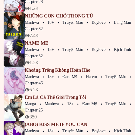
Chapter 28
1.2K
NHỮNG CON CHÓ TRONG TÙ
Manhwa
18+
Truyện Màu
Boylove
Lãng Mạn
Chapter 82
7.4K
NAME ME
Manhwa
18+
Truyện Màu
Boylove
Kịch Tính
Chapter 32
1.2K
Khoảng Trống Không Hoàn Hảo
Manhwa
18+
Đam Mỹ
Harem
Truyện Màu
Chapter 46
5.2K
Em Là Cả Thế Giới Trong Tôi
Manga
Manhwa
18+
Đam Mỹ
Truyện Màu
Chapter 25
350
(ABO) KISS ME IF YOU CAN
Manhwa
18+
Truyện Màu
Boylove
Kịch Tính