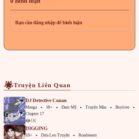
0 Bình luận
Bạn cần đăng nhập để bình luận
Truyện Liên Quan
DJ Detective Conan
Manga
18+
Đam Mỹ
Truyện Màu
Boylove
P
Chapter 17
1K
DIGGING
18+
Dưa Leo Truyện
Roadsteam