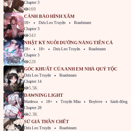
Chapter 3
169
CẢNH BÁO HÌNH XĂM
18+
Dưa Leo Truyện
Roadsteam
Chapter 3
343
NHẬT KÝ NUÔI DƯỠNG NÀNG TIÊN CÁ
18+
18+
Dưa Leo Truyện
Roadsteam
Chapter 3
228
GÓC KHUẤT CỦA ANH EM NHÀ QUÝ TỘC
Dưa Leo Truyện
Roadsteam
Chapter 14
5.5K
DAWNING LIGHT
Manhwa
18+
Truyện Màu
Boylove
hành động
Chapter 28
2.3K
SỨ GIẢ THẦN CHẾT
Dưa Leo Truyện
Roadsteam