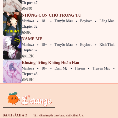
Chapter 47
439
NHỮNG CON CHÓ TRONG TÙ
Manhwa
18+
Truyện Màu
Boylove
Lãng Mạn
Chapter 82
8K
NAME ME
Manhwa
18+
Truyện Màu
Boylove
Kịch Tính
Chapter 32
1.2K
Khoảng Trống Không Hoàn Hảo
Manhwa
18+
Đam Mỹ
Harem
Truyện Màu
Chapter 46
5.8K
DANH SÁCH A-Z
Tìm kiếm truyện theo bảng chữ cái từ A-Z.