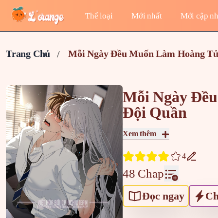
Thể loại
Mới nhất
Mới cập nh
Trang Chủ
Mỗi Ngày Đều Muốn Làm Hoàng Tử
Mỗi Ngày Đề
Đội Quần
Xem thêm
4
48 Chap
Đọc ngay
Ch