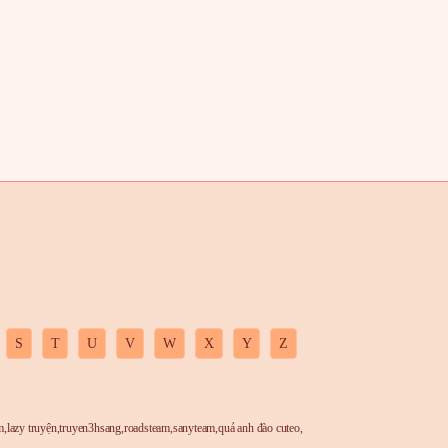
S
T
U
V
W
X
Y
Z
m
,
lazy truyện
,
truyen3hsang
,
roadsteam
,
sanyteam
,
quả anh đào cuteo
,