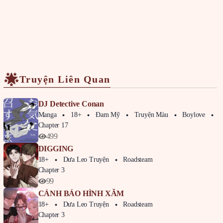
Truyện Liên Quan
DJ Detective Conan
Manga
18+
Đam Mỹ
Truyện Màu
Boylove
Phi
Chapter 17
499
DIGGING
18+
Dưa Leo Truyện
Roadsteam
Chapter 3
99
CẢNH BÁO HÌNH XĂM
18+
Dưa Leo Truyện
Roadsteam
Chapter 3