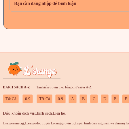
Bạn cần đăng nhập để bình luận
Chapter 27
Chapter 26
Chapter 25
Chapter 24
Chapter 23
DANH SÁCH A-Z
Tìm kiếm truyện theo bảng chữ cái từ A-Z.
Chapter 22
Tất Cả
0-9
Tất Cả
0-9
A
B
C
D
E
F
Chapter 21
Điều khoản dịch vụ
Chính sách
Liên hệ
;
;
;
lorangeteam.org
,
Lorange
,
đọc truyện Lorange
,
truyện bl
,
truyện tranh đam mỹ
,
manhwa đam mỹ
,
b
Chapter 20