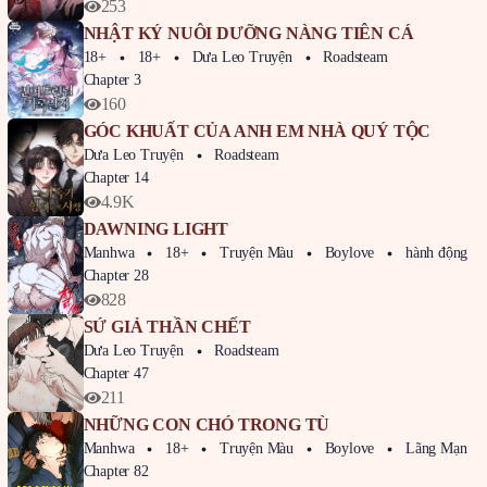
253
NHẬT KÝ NUÔI DƯỠNG NÀNG TIÊN CÁ
18+
18+
Dưa Leo Truyện
Roadsteam
Chapter 3
160
GÓC KHUẤT CỦA ANH EM NHÀ QUÝ TỘC
Dưa Leo Truyện
Roadsteam
Chapter 14
4.9K
DAWNING LIGHT
Manhwa
18+
Truyện Màu
Boylove
hành động
Chapter 28
828
SỨ GIẢ THẦN CHẾT
Dưa Leo Truyện
Roadsteam
Chapter 47
211
NHỮNG CON CHÓ TRONG TÙ
Manhwa
18+
Truyện Màu
Boylove
Lãng Mạn
Chapter 82