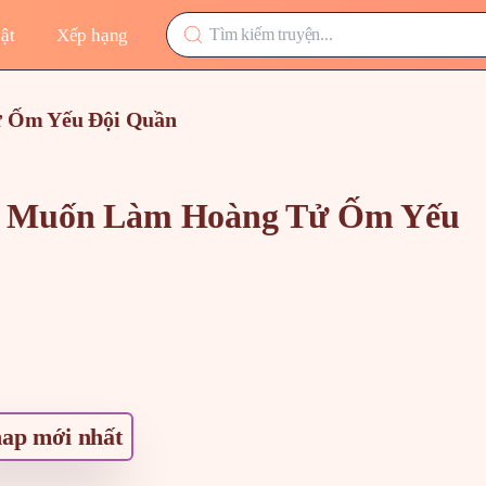
ật
Xếp hạng
 Ốm Yếu Đội Quần
u Muốn Làm Hoàng Tử Ốm Yếu
ap mới nhất