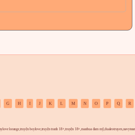
3 tháng trước
3 tháng trước
3 tháng trước
3 tháng trước
3 tháng trước
3 tháng trước
G
H
I
J
K
L
M
N
O
P
Q
R
3 tháng trước
oylove lorange
,
truyện boylove
,
truyện tranh 18+
,
truyện 18+
,
manhua đam mỹ
,
dualeotruyen
,
navytea
3 tháng trước