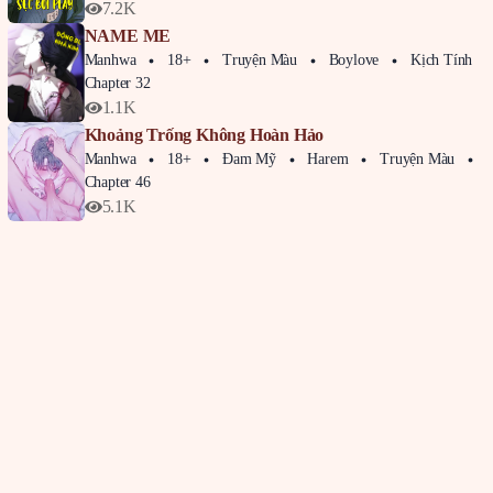
7.2K
NAME ME
Manhwa
18+
Truyện Màu
Boylove
Kịch Tính
Chapter 32
1.1K
Khoảng Trống Không Hoàn Hảo
Manhwa
18+
Đam Mỹ
Harem
Truyện Màu
Bo
Chapter 46
5.1K