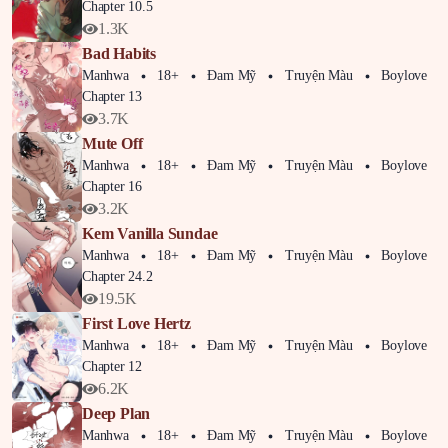
Chapter 10.5
1.3K
Bad Habits
Manhwa
18+
Đam Mỹ
Truyện Màu
Boylove
Chapter 13
3.7K
Mute Off
Manhwa
18+
Đam Mỹ
Truyện Màu
Boylove
Chapter 16
3.2K
Kem Vanilla Sundae
Manhwa
18+
Đam Mỹ
Truyện Màu
Boylove
Chapter 24.2
19.5K
First Love Hertz
Manhwa
18+
Đam Mỹ
Truyện Màu
Boylove
Chapter 12
6.2K
Deep Plan
Manhwa
18+
Đam Mỹ
Truyện Màu
Boylove