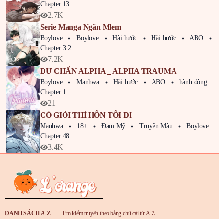
Chapter 13
2.7K
Serie Manga Ngắn Mlem
Boylove
Boylove
Hài hước
Hài hước
ABO
Chapter 3.2
7.2K
DƯ CHẤN ALPHA _ ALPHA TRAUMA
Boylove
Manhwa
Hài hước
ABO
hành động
Chapter 1
21
CÓ GIỎI THÌ HÔN TÔI ĐI
Manhwa
18+
Đam Mỹ
Truyện Màu
Boylove
Chapter 48
3.4K
DANH SÁCH A-Z
Tìm kiếm truyện theo bảng chữ cái từ A-Z.