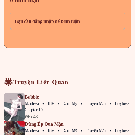
0 Bình luận
Bạn cần đăng nhập để bình luận
Truyện Liên Quan
Babble
Manhwa
18+
Đam Mỹ
Truyện Màu
Boylove
Chapter 10
5.4K
Đừng Ép Quả Mận
Manhwa
18+
Đam Mỹ
Truyện Màu
Boylove