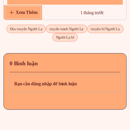
Xem Thêm
Chapter 95
1 tháng trước
Chapter 94
1 tháng trước
Đọc truyện Người Lạ
truyện tranh Người Lạ
truyện bl Người Lạ
Người Lạ bl
Chapter 93
1 tháng trước
Chapter 92
1 tháng trước
0 Bình luận
Chapter 91
1 tháng trước
Bạn cần đăng nhập để bình luận
Chapter 90
1 tháng trước
Chapter 89
1 tháng trước
Chapter 88.5
1 tháng trước