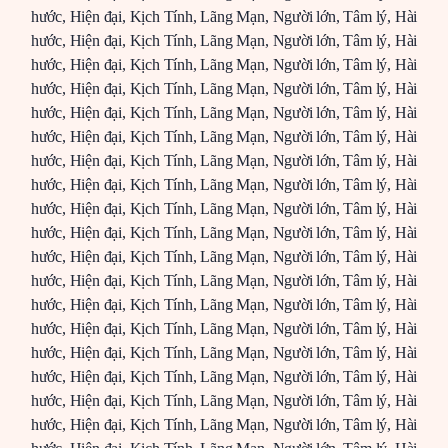
hước
,
Hiện đại
,
Kịch Tính
,
Lãng Mạn
,
Người lớn
,
Tâm lý
,
Hài
hước
,
Hiện đại
,
Kịch Tính
,
Lãng Mạn
,
Người lớn
,
Tâm lý
,
Hài
hước
,
Hiện đại
,
Kịch Tính
,
Lãng Mạn
,
Người lớn
,
Tâm lý
,
Hài
hước
,
Hiện đại
,
Kịch Tính
,
Lãng Mạn
,
Người lớn
,
Tâm lý
,
Hài
hước
,
Hiện đại
,
Kịch Tính
,
Lãng Mạn
,
Người lớn
,
Tâm lý
,
Hài
hước
,
Hiện đại
,
Kịch Tính
,
Lãng Mạn
,
Người lớn
,
Tâm lý
,
Hài
hước
,
Hiện đại
,
Kịch Tính
,
Lãng Mạn
,
Người lớn
,
Tâm lý
,
Hài
hước
,
Hiện đại
,
Kịch Tính
,
Lãng Mạn
,
Người lớn
,
Tâm lý
,
Hài
hước
,
Hiện đại
,
Kịch Tính
,
Lãng Mạn
,
Người lớn
,
Tâm lý
,
Hài
hước
,
Hiện đại
,
Kịch Tính
,
Lãng Mạn
,
Người lớn
,
Tâm lý
,
Hài
hước
,
Hiện đại
,
Kịch Tính
,
Lãng Mạn
,
Người lớn
,
Tâm lý
,
Hài
hước
,
Hiện đại
,
Kịch Tính
,
Lãng Mạn
,
Người lớn
,
Tâm lý
,
Hài
hước
,
Hiện đại
,
Kịch Tính
,
Lãng Mạn
,
Người lớn
,
Tâm lý
,
Hài
hước
,
Hiện đại
,
Kịch Tính
,
Lãng Mạn
,
Người lớn
,
Tâm lý
,
Hài
hước
,
Hiện đại
,
Kịch Tính
,
Lãng Mạn
,
Người lớn
,
Tâm lý
,
Hài
hước
,
Hiện đại
,
Kịch Tính
,
Lãng Mạn
,
Người lớn
,
Tâm lý
,
Hài
hước
,
Hiện đại
,
Kịch Tính
,
Lãng Mạn
,
Người lớn
,
Tâm lý
,
Hài
hước
,
Hiện đại
,
Kịch Tính
,
Lãng Mạn
,
Người lớn
,
Tâm lý
,
Hài