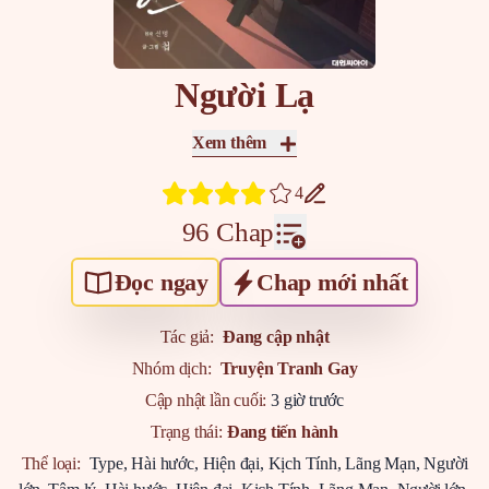
Người Lạ
Xem thêm
4
96 Chap
Đọc ngay
Chap mới nhất
Tác giả:
Đang cập nhật
Nhóm dịch:
Truyện Tranh Gay
Cập nhật lần cuối:
3 giờ trước
Trạng thái:
Đang tiến hành
Thể loại:
Type
,
Hài hước
,
Hiện đại
,
Kịch Tính
,
Lãng Mạn
,
Người