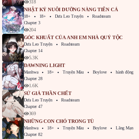
318
NHẬT KÝ NUÔI DƯỠNG NÀNG TIÊN CÁ
18+
18+
Dưa Leo Truyện
Roadsteam
Chapter 3
204
GÓC KHUẤT CỦA ANH EM NHÀ QUÝ TỘC
Dưa Leo Truyện
Roadsteam
Chapter 14
5.3K
DAWNING LIGHT
Manhwa
18+
Truyện Màu
Boylove
hành động
Chapter 28
1.6K
SỨ GIẢ THẦN CHẾT
Dưa Leo Truyện
Roadsteam
Chapter 47
369
NHỮNG CON CHÓ TRONG TÙ
Manhwa
18+
Truyện Màu
Boylove
Lãng Mạn
Chapter 82