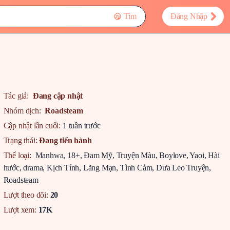
Tìm
Đăng Nhập
Tác giả:
Đang cập nhật
Nhóm dịch:
Roadsteam
Cập nhật lần cuối:
1 tuần trước
Trạng thái:
Đang tiến hành
Thể loại:
Manhwa
,
18+
,
Đam Mỹ
,
Truyện Màu
,
Boylove
,
Yaoi
,
Hài
hước
,
drama
,
Kịch Tính
,
Lãng Mạn
,
Tình Cảm
,
Dưa Leo Truyện
,
Roadsteam
Lượt theo dõi:
20
Lượt xem:
17K