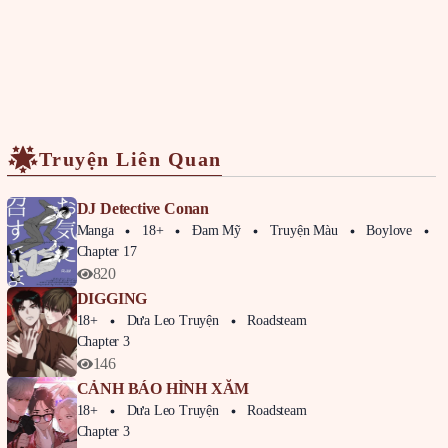
Truyện Liên Quan
DJ Detective Conan
Manga
18+
Đam Mỹ
Truyện Màu
Boylove
Phi
Chapter 17
820
DIGGING
18+
Dưa Leo Truyện
Roadsteam
Chapter 3
146
CẢNH BÁO HÌNH XĂM
18+
Dưa Leo Truyện
Roadsteam
Chapter 3