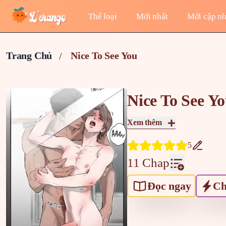
Thể loại
Mới nhất
Mới cập nh
Trang Chủ
Nice To See You
Nice To See Y
Xem thêm
5
11 Chap
Đọc ngay
Ch