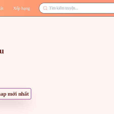
ật
Xếp hạng
ou
ap mới nhất