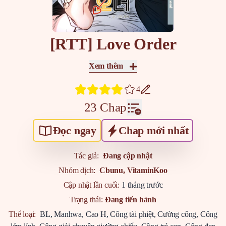
[RTT] Love Order
Xem thêm
4
23 Chap
Đọc ngay
Chap mới nhất
Tác giả:
Đang cập nhật
Nhóm dịch:
Cbunu,
VitaminKoo
Cập nhật lần cuối:
1 tháng trước
Trạng thái:
Đang tiến hành
Thể loại:
BL
,
Manhwa
,
Cao H
,
Công tài phiệt
,
Cường công
,
Công