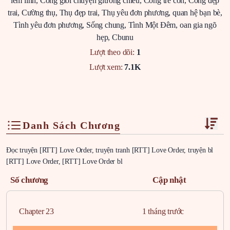
lém lỉnh
,
Công giỏi chuyện giường chiếu
,
Công trẻ con
,
Công đẹp
trai
,
Cường thụ
,
Thụ đẹp trai
,
Thụ yêu đơn phương
,
quan hệ bạn bè
,
Tình yêu đơn phương
,
Sống chung
,
Tình Một Đêm
,
oan gia ngõ
hẹp
,
Cbunu
Lượt theo dõi:
1
Lượt xem:
7.1K
Danh Sách Chương
Đọc truyện [RTT] Love Order, truyện tranh [RTT] Love Order, truyện bl
[RTT] Love Order, [RTT] Love Order bl
Số chương
Cập nhật
Chapter 23
1 tháng trước