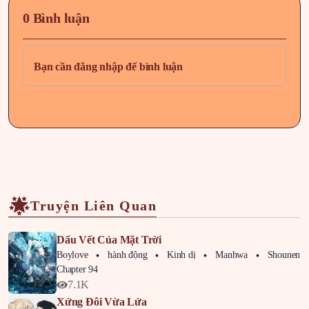
Chapter 6
2 tháng trước
0 Bình luận
Chapter 5
2 tháng trước
Bạn cần đăng nhập để bình luận
Chapter 4
2 tháng trước
Chapter 3
2 tháng trước
Chapter 2
2 tháng trước
Truyện Liên Quan
Chapter 1
2 tháng trước
Dấu Vết Của Mặt Trời
Boylove
hành động
Kinh dị
Manhwa
Shounen
Chapter 94
7.1K
Xứng Đôi Vừa Lứa