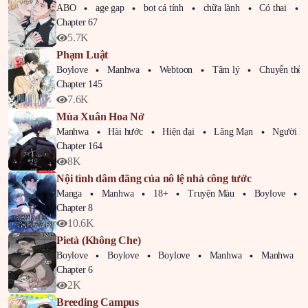
ABO
age gap
bot cá tính
chữa lành
Có thai
C
Chapter 67
5.7K
Phạm Luật
Boylove
Manhwa
Webtoon
Tâm lý
Chuyển thể tiểu t
Chapter 145
7.6K
Mùa Xuân Hoa Nở
Manhwa
Hài hước
Hiện đại
Lãng Mạn
Người l
Chapter 164
8K
Nội tình dâm đãng của nô lệ nhà công tước
Manga
Manhwa
18+
Truyện Màu
Boylove
d
Chapter 8
10.6K
Pietà (Không Che)
Boylove
Boylove
Boylove
Manhwa
Manhwa
Chapter 6
2K
Breeding Campus