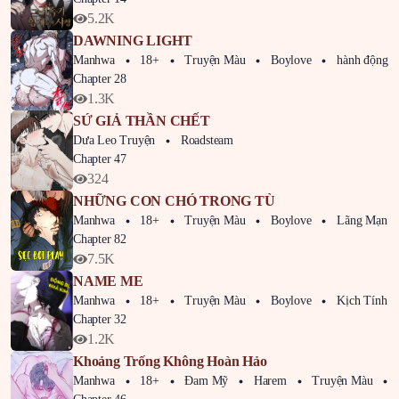
5.2K
DAWNING LIGHT
Manhwa
18+
Truyện Màu
Boylove
hành động
Chapter 28
1.3K
SỨ GIẢ THẦN CHẾT
Dưa Leo Truyện
Roadsteam
Chapter 47
324
NHỮNG CON CHÓ TRONG TÙ
Manhwa
18+
Truyện Màu
Boylove
Lãng Mạn
Chapter 82
7.5K
NAME ME
Manhwa
18+
Truyện Màu
Boylove
Kịch Tính
Chapter 32
1.2K
Khoảng Trống Không Hoàn Hảo
Manhwa
18+
Đam Mỹ
Harem
Truyện Màu