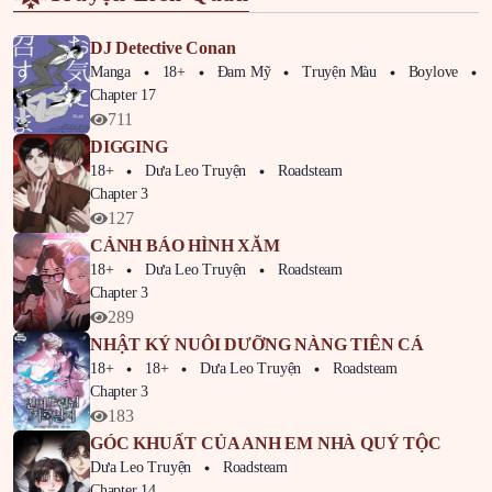
DJ Detective Conan
Manga
18+
Đam Mỹ
Truyện Màu
Boylove
P
Chapter 17
711
DIGGING
18+
Dưa Leo Truyện
Roadsteam
Chapter 3
127
CẢNH BÁO HÌNH XĂM
18+
Dưa Leo Truyện
Roadsteam
Chapter 3
289
NHẬT KÝ NUÔI DƯỠNG NÀNG TIÊN CÁ
18+
18+
Dưa Leo Truyện
Roadsteam
Chapter 3
183
GÓC KHUẤT CỦA ANH EM NHÀ QUÝ TỘC
Dưa Leo Truyện
Roadsteam
Chapter 14