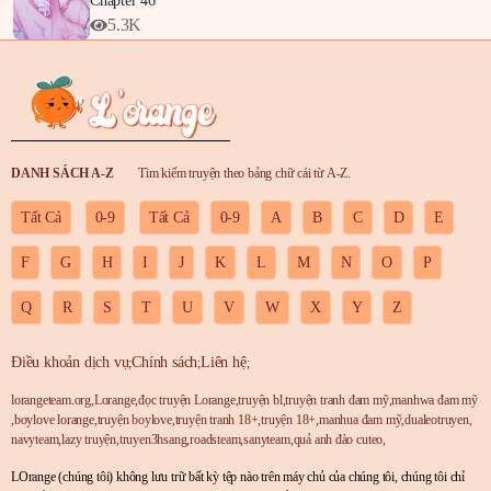
Chapter 46
5.3K
DANH SÁCH A-Z
Tìm kiếm truyện theo bảng chữ cái từ A-Z.
Tất Cả
0-9
Tất Cả
0-9
A
B
C
D
E
F
G
H
I
J
K
L
M
N
O
P
Q
R
S
T
U
V
W
X
Y
Z
Điều khoản dịch vụ
Chính sách
Liên hệ
;
;
;
lorangeteam.org
,
Lorange
,
đọc truyện Lorange
,
truyện bl
,
truyện tranh đam mỹ
,
manhwa đam mỹ
,
boylove lorange
,
truyện boylove
,
truyện tranh 18+
,
truyện 18+
,
manhua đam mỹ
,
dualeotruyen
,
navyteam
,
lazy truyện
,
truyen3hsang
,
roadsteam
,
sanyteam
,
quả anh đào cuteo
,
LOrange (chúng tôi) không lưu trữ bất kỳ tệp nào trên máy chủ của chúng tôi, chúng tôi chỉ