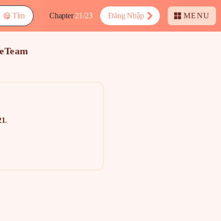
Tìm
Chapter
21/23
Đăng Nhập
MENU
geTeam
21
.