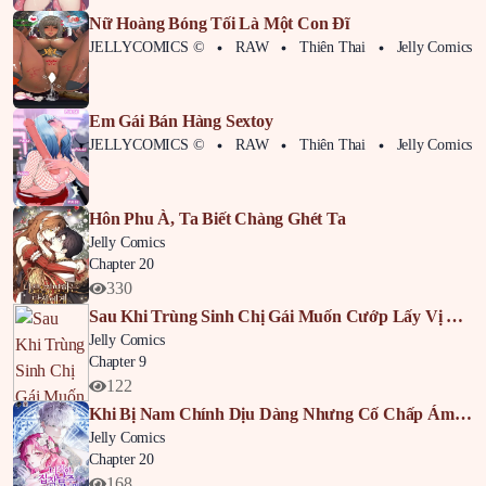
Nữ Hoàng Bóng Tối Là Một Con Đĩ
JELLYCOMICS ©
RAW
Thiên Thai
Jelly Comics
Em Gái Bán Hàng Sextoy
JELLYCOMICS ©
RAW
Thiên Thai
Jelly Comics
Hôn Phu À, Ta Biết Chàng Ghét Ta
Jelly Comics
Chapter 20
330
Sau Khi Trùng Sinh Chị Gái Muốn Cướp Lấy Vị Hôn Phu Của Tôi
Jelly Comics
Chapter 9
122
Khi Bị Nam Chính Dịu Dàng Nhưng Cố Chấp Ám Ảnh
Jelly Comics
Chapter 20
168