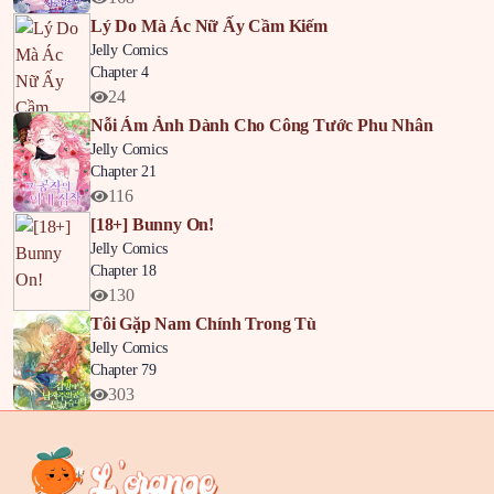
Lý Do Mà Ác Nữ Ấy Cầm Kiếm
Jelly Comics
Chapter 4
24
Nỗi Ám Ảnh Dành Cho Công Tước Phu Nhân
Jelly Comics
Chapter 21
116
[18+] Bunny On!
Jelly Comics
Chapter 18
130
Tôi Gặp Nam Chính Trong Tù
Jelly Comics
Chapter 79
303