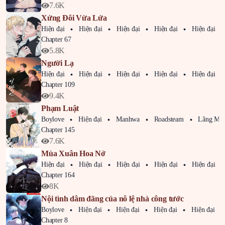
7.6K
Xứng Đôi Vừa Lứa
Hiện đại
Hiện đại
Hiện đại
Hiện đại
Hiện đại
Chapter 67
5.8K
Người Lạ
Hiện đại
Hiện đại
Hiện đại
Hiện đại
Hiện đại
Chapter 109
9.4K
Phạm Luật
Boylove
Hiện đại
Manhwa
Roadsteam
Lãng Mạ
Chapter 145
7.6K
Mùa Xuân Hoa Nở
Hiện đại
Hiện đại
Hiện đại
Hiện đại
Hiện đại
Chapter 164
8K
Nội tình dâm đãng của nô lệ nhà công tước
Boylove
Hiện đại
Hiện đại
Hiện đại
Hiện đại
Chapter 8