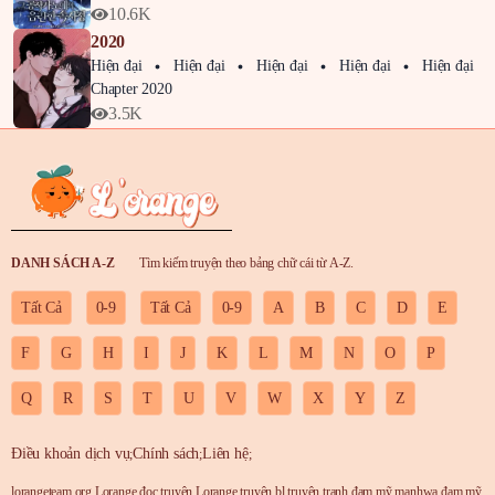
10.6K
2020
Hiện đại
Hiện đại
Hiện đại
Hiện đại
Hiện đại
Chapter 2020
3.5K
DANH SÁCH A-Z
Tìm kiếm truyện theo bảng chữ cái từ A-Z.
Tất Cả
0-9
Tất Cả
0-9
A
B
C
D
E
F
G
H
I
J
K
L
M
N
O
P
Q
R
S
T
U
V
W
X
Y
Z
Điều khoản dịch vụ
Chính sách
Liên hệ
;
;
;
lorangeteam.org
,
Lorange
,
đọc truyện Lorange
,
truyện bl
,
truyện tranh đam mỹ
,
manhwa đam mỹ