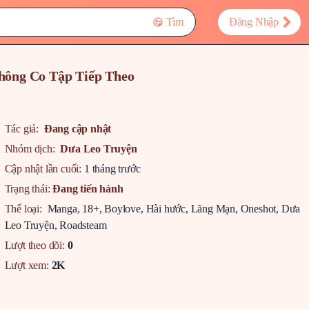
Tìm
Đăng Nhập
hông Co Tập Tiếp Theo
Tác giả:
Đang cập nhật
Nhóm dịch:
Dưa Leo Truyện
Cập nhật lần cuối:
1 tháng trước
Trạng thái:
Đang tiến hành
Thể loại:
Manga
,
18+
,
Boylove
,
Hài hước
,
Lãng Mạn
,
Oneshot
,
Dưa
Leo Truyện
,
Roadsteam
Lượt theo dõi:
0
Lượt xem:
2K