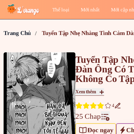
Thể loại
Mới nhất
Mới cập nh
Trang Chủ
Tuyển Tập Nhẹ Nhàng Tình Cảm Dà
Tuyển Tập Nh
Đàn Ông Có T
Không Co Tập
Xem thêm
4
25 Chap
Đọc ngay
Ch