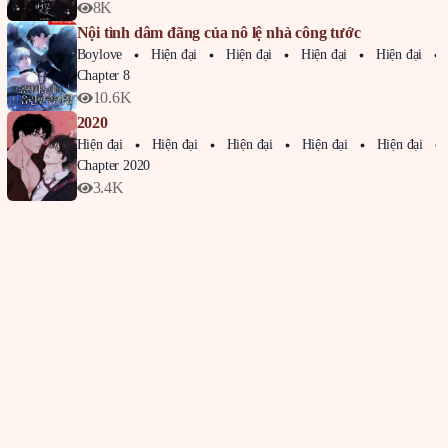
8K
Nội tình dâm đãng của nô lệ nhà công tước
Boylove
Hiện đại
Hiện đại
Hiện đại
Hiện đại
Chapter 8
10.6K
2020
Hiện đại
Hiện đại
Hiện đại
Hiện đại
Hiện đại
Chapter 2020
3.4K