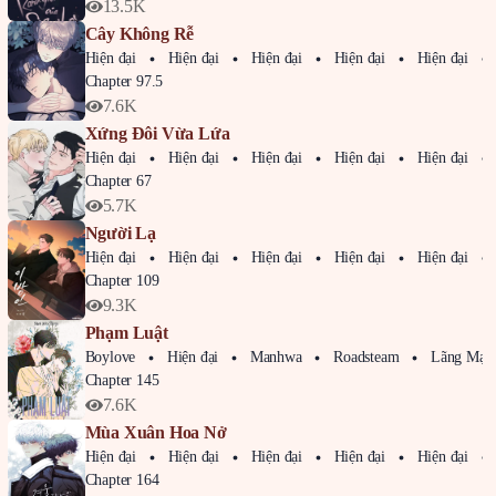
13.5K
Cây Không Rễ
Hiện đại
Hiện đại
Hiện đại
Hiện đại
Hiện đại
Chapter 97.5
7.6K
Xứng Đôi Vừa Lứa
Hiện đại
Hiện đại
Hiện đại
Hiện đại
Hiện đại
Chapter 67
5.7K
Người Lạ
Hiện đại
Hiện đại
Hiện đại
Hiện đại
Hiện đại
Chapter 109
9.3K
Phạm Luật
Boylove
Hiện đại
Manhwa
Roadsteam
Lãng Mạ
Chapter 145
7.6K
Mùa Xuân Hoa Nở
Hiện đại
Hiện đại
Hiện đại
Hiện đại
Hiện đại
Chapter 164