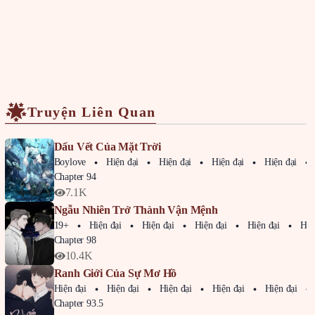
Truyện Liên Quan
Dấu Vết Của Mặt Trời
Boylove
Hiện đại
Hiện đại
Hiện đại
Hiện đại
Chapter 94
7.1K
Ngẫu Nhiên Trở Thành Vận Mệnh
19+
Hiện đại
Hiện đại
Hiện đại
Hiện đại
Hiện 
Chapter 98
10.4K
Ranh Giới Của Sự Mơ Hồ
Hiện đại
Hiện đại
Hiện đại
Hiện đại
Hiện đại
Chapter 93.5