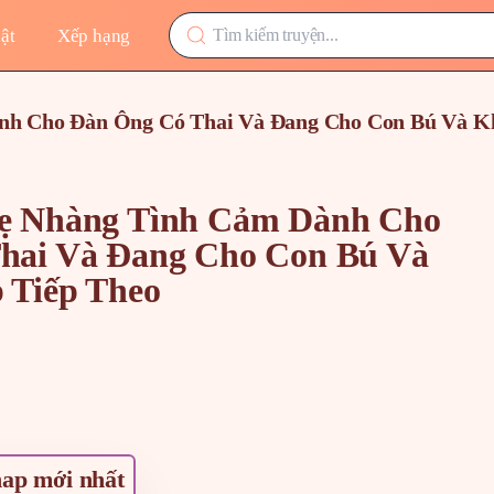
ật
Xếp hạng
nh Cho Đàn Ông Có Thai Và Đang Cho Con Bú Và K
ẹ Nhàng Tình Cảm Dành Cho
hai Và Đang Cho Con Bú Và
 Tiếp Theo
ap mới nhất