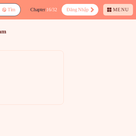
Tìm
Chapter
16/32
Đăng Nhập
MENU
eam