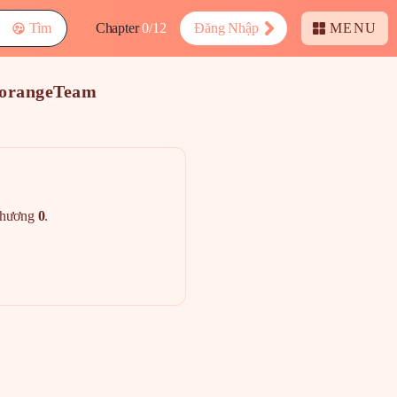
Tìm
Chapter
0/12
Đăng Nhập
MENU
LorangeTeam
hương
0
.