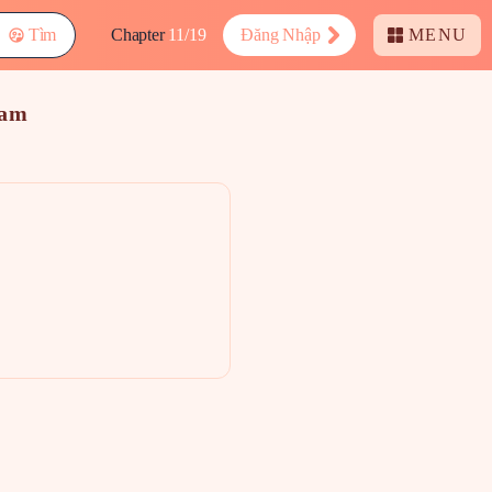
Tìm
Chapter
11/19
Đăng Nhập
MENU
eam