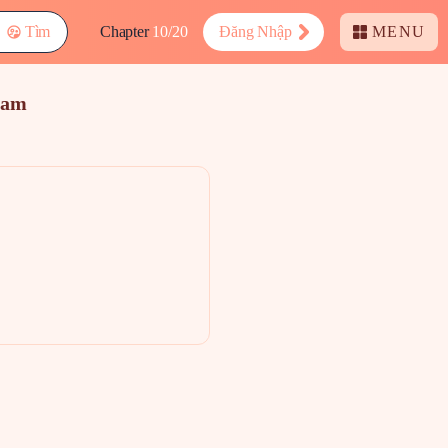
Tìm
Chapter
10/20
Đăng Nhập
MENU
eam