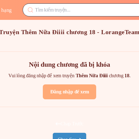
 hạng
Truyện Thêm Nữa Điiii chương 18 - LorangeTea
Nội dung chương đã bị khóa
Vui lòng đăng nhập để xem truyện
Thêm Nữa Điiii
chương
18
.
Đăng nhập để xem
Chap Trước