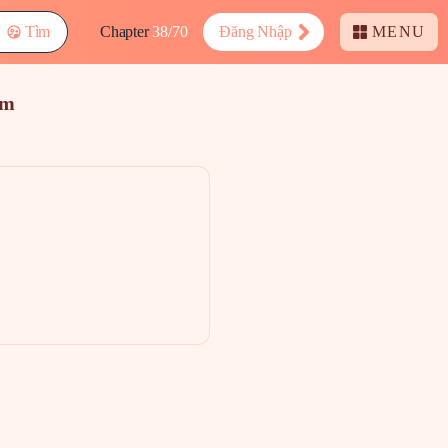
Tìm
Chapter
38/70
Đăng Nhập
MENU
am