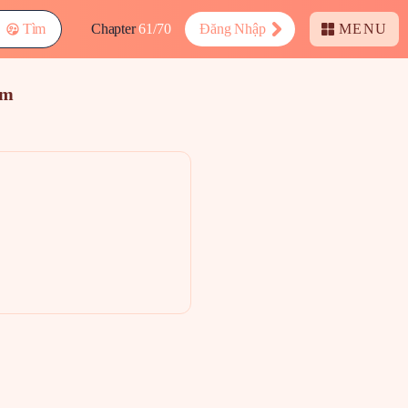
Tìm
Chapter
61/70
Đăng Nhập
MENU
am