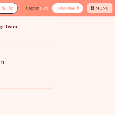
Tìm
Chapter
11/39
Đăng Nhập
MENU
ngeTeam
g
11
.