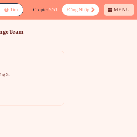
Tìm
Chapter
5/51
Đăng Nhập
MENU
angeTeam
ơng
5
.