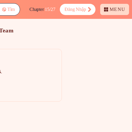
Tìm
Chapter
15/27
Đăng Nhập
MENU
eTeam
5
.