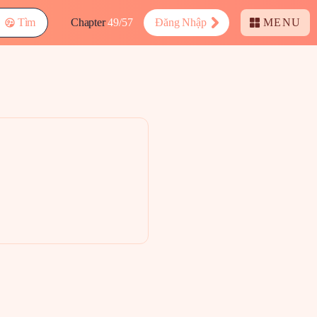
Tìm
Chapter
49/57
Đăng Nhập
MENU