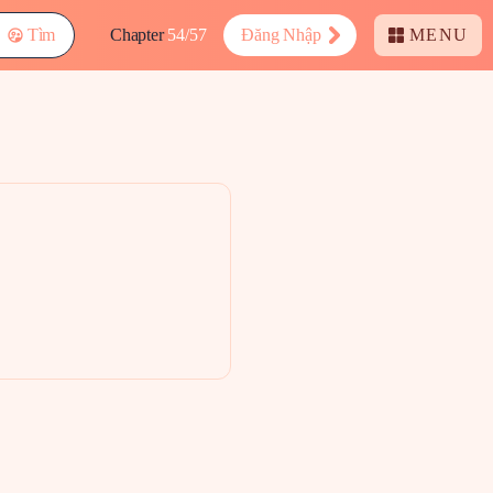
Tìm
Chapter
54/57
Đăng Nhập
MENU