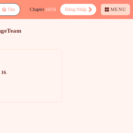
Tìm
Chapter
16/54
Đăng Nhập
MENU
angeTeam
g
16
.