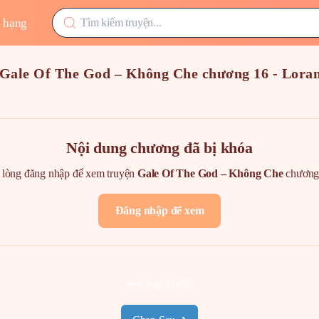
 hạng
Gale Of The God – Không Che chương 16 - Lor
Nội dung chương đã bị khóa
 lòng đăng nhập để xem truyện
Gale Of The God – Không Che
chươn
Đăng nhập để xem
Chap Trước