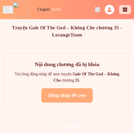
Chapter
35/54
Truyện Gale Of The God – Không Che chương 35 -
LorangeTeam
Nội dung chương đã bị khóa
Vui lòng đăng nhập để xem truyện
Gale Of The God – Không
Che
chương
35
.
Đăng nhập để xem
Chap Trước