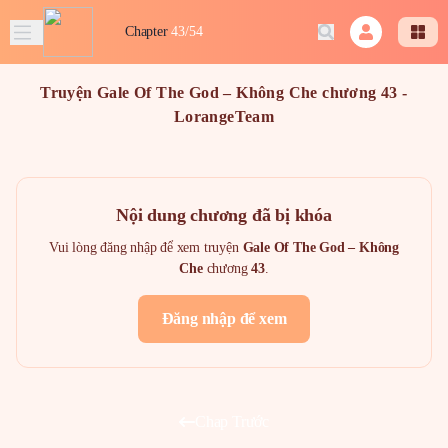
Chapter
43/54
Truyện Gale Of The God – Không Che chương 43 -
LorangeTeam
Nội dung chương đã bị khóa
Vui lòng đăng nhập để xem truyện
Gale Of The God – Không
Che
chương
43
.
Đăng nhập để xem
Chap Trước