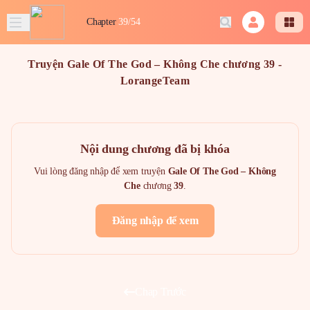
Chapter
39/54
Truyện Gale Of The God – Không Che chương 39 -
LorangeTeam
Nội dung chương đã bị khóa
Vui lòng đăng nhập để xem truyện
Gale Of The God – Không
Che
chương
39
.
Đăng nhập để xem
Chap Trước