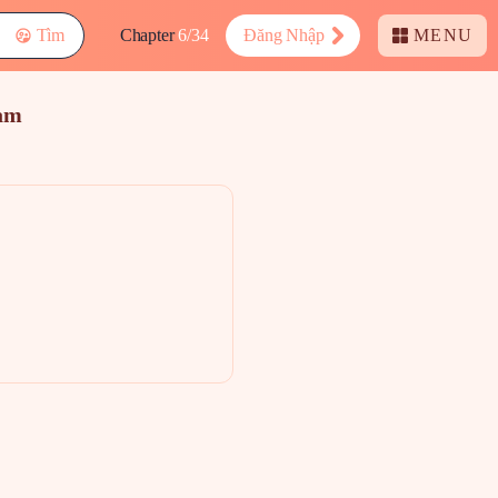
Tìm
Chapter
6/34
Đăng Nhập
MENU
am