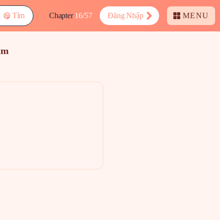
Tìm
Chapter
16/57
Đăng Nhập
MENU
am