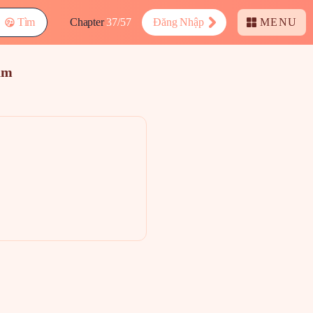
Tìm
Chapter
37/57
Đăng Nhập
MENU
am